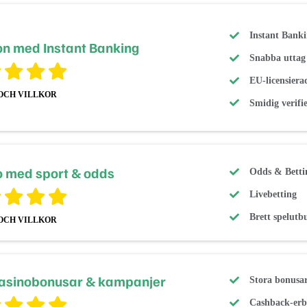
Instant Bank
n med Instant Banking
Snabba uttag
EU-licensiera
OCH VILLKOR
Smidig verifi
o med sport & odds
Odds & Betti
Livebetting
Brett spelutb
OCH VILLKOR
casinobonusar & kampanjer
Stora bonusa
Cashback-er