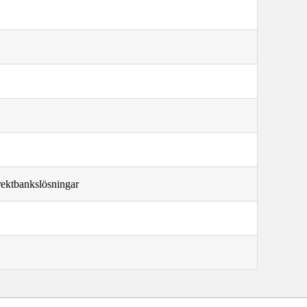
irektbankslösningar