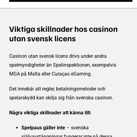
Viktiga skillnader hos casinon
utan svensk licens
Casinon utan svensk licens drivs under andra
spelmyndigheter än Spelinspektionen, exempelvis
MGA på Malta eller Curaçao eGaming.
Det innebär att regler, betalningsmetoder och
spelarskydd kan skilja sig från svenska casinon.
Några viktiga skillnader att känna till:
Spelpaus gäller inte
– svenska
självavstängningar fungerar inte på dessa