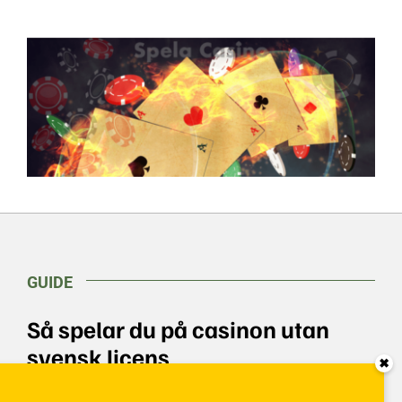
GUIDE
Så spelar du på casinon utan
svensk licens
✖
Att spela på casinon utan svensk licens fungerar i stort