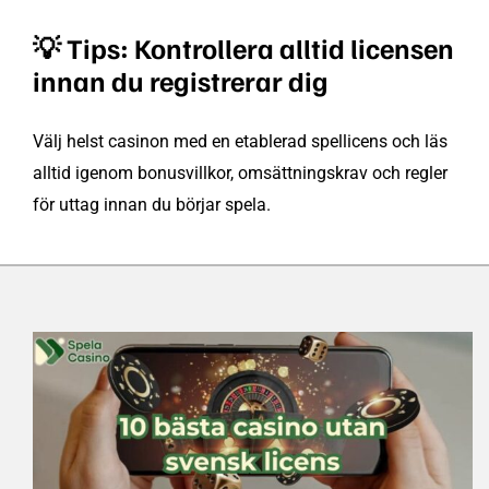
💡 Tips: Kontrollera alltid licensen
innan du registrerar dig
Välj helst casinon med en etablerad spellicens och läs
alltid igenom bonusvillkor, omsättningskrav och regler
för uttag innan du börjar spela.