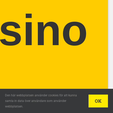
Jämför licens, bonusar, spelutbud,
asino
betalningsmetoder och uttagstider innan du
registrerar dig.
Den här webbplatsen använder cookies för att kunna
OK
samla in data över användare som använder
webbplatsen.
Steg 2 – Skapa ett konto