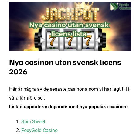
Nya casinon utan svensk licens
2026
Här är några av de senaste casinona som vi har lagt till i
våra jämförelser.
Listan uppdateras löpande med nya populära casinon:
Spin Sweet
FoxyGold Casino