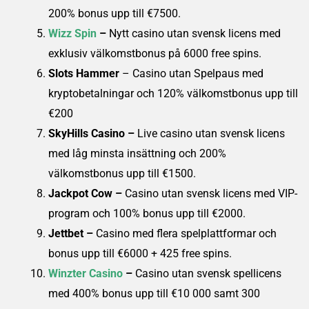
200% bonus upp till €7500.
Wizz Spin
–
Nytt casino utan svensk licens med
exklusiv välkomstbonus på 6000 free spins.
Slots Hammer
– Casino utan Spelpaus med
kryptobetalningar och 120% välkomstbonus upp till
€200
SkyHills Casino –
Live casino utan svensk licens
med låg minsta insättning och 200%
välkomstbonus upp till €1500.
Jackpot Cow –
Casino utan svensk licens med VIP-
program och 100% bonus upp till €2000.
Jettbet –
Casino med flera spelplattformar och
bonus upp till €6000 + 425 free spins.
Winzter Casino
–
Casino utan svensk spellicens
med 400% bonus upp till €10 000 samt 300