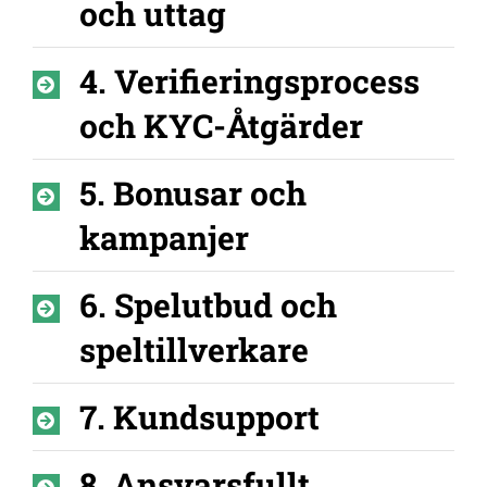
och uttag
4. Verifieringsprocess
och KYC-Åtgärder
5. Bonusar och
kampanjer
6. Spelutbud och
speltillverkare
7. Kundsupport
8. Ansvarsfullt