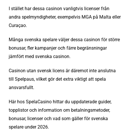
I stället har dessa casinon vanligtvis licenser från
andra spelmyndigheter, exempelvis MGA på Malta eller
Curaçao.
Många svenska spelare väljer dessa casinon för större
bonusar, fler kampanjer och färre begränsningar
jämfört med svenska casinon.
Casinon utan svensk licens är däremot inte anslutna
till Spelpaus, vilket gör det extra viktigt att spela
ansvarsfullt.
Här hos SpelaCasino hittar du uppdaterade guider,
topplistor och information om betalningsmetoder,
bonusar, licenser och vad som gäller för svenska
spelare under 2026.