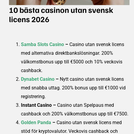
10 bästa casinon utan svensk
licens 2026
Samba Slots Casino
–
Casino utan svensk licens
med alternativa direktbankslösningar. 200%
välkomstbonus upp till €5000 och 10% veckovis
cashback.
Dynabet Casino
–
Nytt casino utan svensk licens
med snabba uttag. 200% bonus upp till €1000 vid
registrering.
Instant Casino –
Casino utan Spelpaus med
cashback och 200% välkomstbonus upp till €7500.
Golden Panda
–
Casino utan svensk licens med
stöd för kryptovalutor. Veckovis cashback och