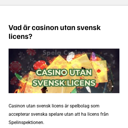
Vad är casinon utan svensk
licens?
Casinon utan svensk licens är spelbolag som
accepterar svenska spelare utan att ha licens från
Spelinspektionen.