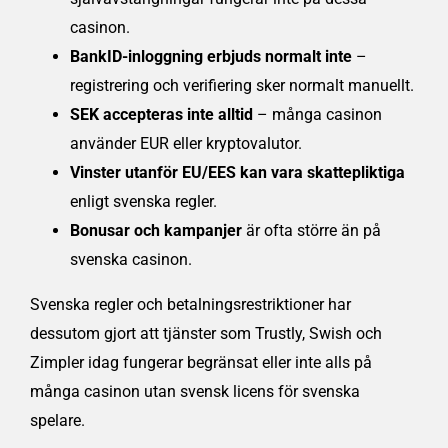
casinon.
BankID-inloggning erbjuds normalt inte
–
registrering och verifiering sker normalt manuellt.
SEK accepteras inte alltid
– många casinon
använder EUR eller kryptovalutor.
Vinster utanför EU/EES kan vara skattepliktiga
enligt svenska regler.
Bonusar och kampanjer
är ofta större än på
svenska casinon.
Svenska regler och betalningsrestriktioner har
dessutom gjort att tjänster som Trustly, Swish och
Zimpler idag fungerar begränsat eller inte alls på
många casinon utan svensk licens för svenska
spelare.