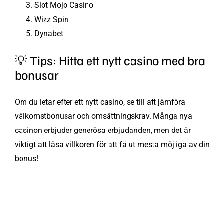
Slot Mojo Casino
Wizz Spin
Dynabet
💡 Tips: Hitta ett nytt casino med bra
bonusar
Om du letar efter ett nytt casino, se till att jämföra
välkomstbonusar och omsättningskrav. Många nya
casinon erbjuder generösa erbjudanden, men det är
viktigt att läsa villkoren för att få ut mesta möjliga av din
bonus!