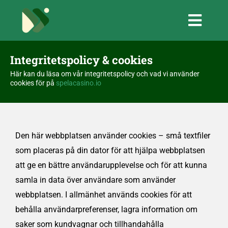
Fortsätt
till
Toggl
innehållet
Navig
Integritetspolicy & cookies
SPELACASINO.IO
Här kan du läsa om vår integritetspolicy och vad vi använder
cookies för på
spelacasino.io
UTLÄNDSKA CASINO
MGA CASINO
Den här webbplatsen använder cookies – små textfiler
som placeras på din dator för att hjälpa webbplatsen
att ge en bättre användarupplevelse och för att kunna
samla in data över användare som använder
webbplatsen. I allmänhet används cookies för att
behålla användarpreferenser, lagra information om
saker som kundvagnar och tillhandahålla