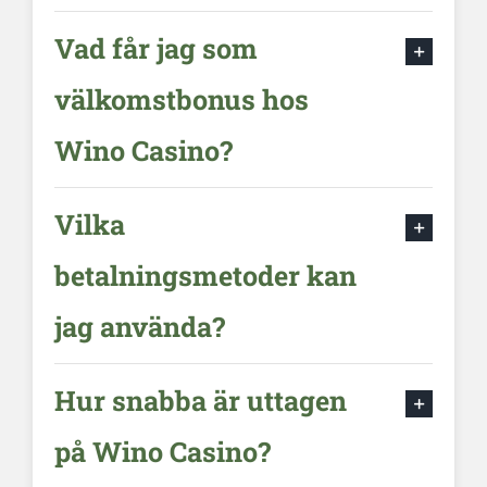
Vad får jag som
välkomstbonus hos
Wino Casino?
Vilka
betalningsmetoder kan
jag använda?
Hur snabba är uttagen
på Wino Casino?