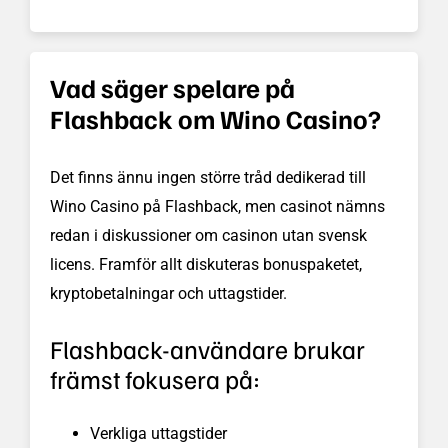
Vad säger spelare på
Flashback om Wino Casino?
Det finns ännu ingen större tråd dedikerad till
Wino Casino på Flashback, men casinot nämns
redan i diskussioner om casinon utan svensk
licens. Framför allt diskuteras bonuspaketet,
kryptobetalningar och uttagstider.
Flashback-användare brukar
främst fokusera på:
Verkliga uttagstider