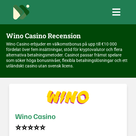
Fortsätt
till
Toggl
innehållet
Navig
Wino Casino Recension
SPELACASINO.IO
Wino Casino erbjuder en välkomstbonus på upp till €10 000
fördelat över fem insättningar, stöd för kryptovalutor och flera
UTLÄNDSKA CASINO
alternativa betalningsmetoder. Casinot passar främst spelare
som söker höga bonusnivåer, flexibla betalningslösningar och ett
utländskt casino utan svensk licens.
MGA CASINO
Wino Casino
⭐⭐⭐⭐⭐