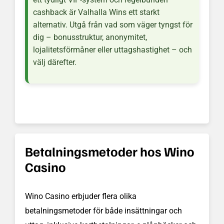
cashback är Valhalla Wins ett starkt
alternativ. Utgå från vad som väger tyngst för
dig – bonusstruktur, anonymitet,
lojalitetsförmåner eller uttagshastighet – och
välj därefter.
Betalningsmetoder hos Wino
Casino
Wino Casino erbjuder flera olika
betalningsmetoder för både insättningar och