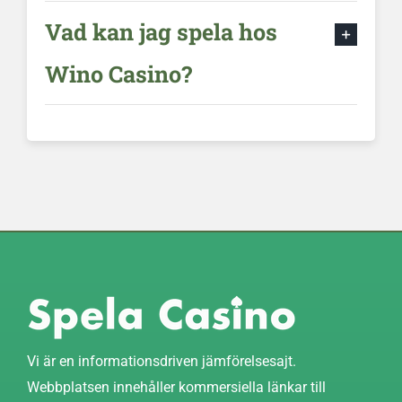
Vad kan jag spela hos
Wino Casino?
Vi är en informationsdriven jämförelsesajt.
Webbplatsen innehåller kommersiella länkar till