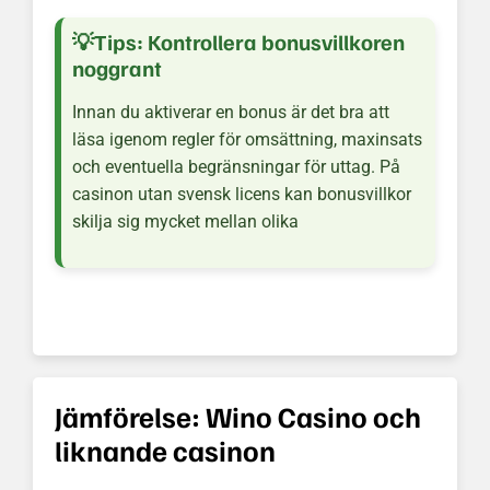
💡Tips: Kontrollera bonusvillkoren
noggrant
Innan du aktiverar en bonus är det bra att
läsa igenom regler för omsättning, maxinsats
och eventuella begränsningar för uttag. På
casinon utan svensk licens kan bonusvillkor
skilja sig mycket mellan olika
Jämförelse: Wino Casino och
liknande casinon