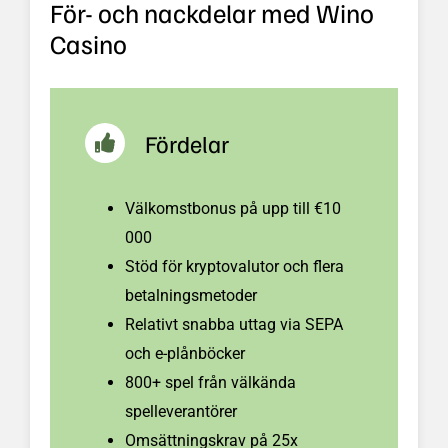
För- och nackdelar med Wino
Casino
Fördelar
Välkomstbonus på upp till €10
000
Stöd för kryptovalutor och flera
betalningsmetoder
Relativt snabba uttag via SEPA
och e-plånböcker
800+ spel från välkända
spelleverantörer
Omsättningskrav på 25x